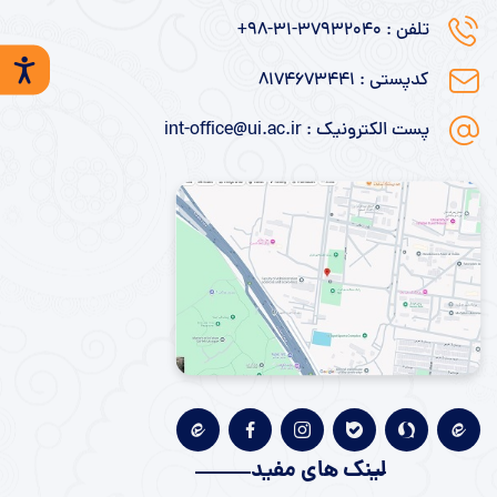
تلفن : ۳۷۹۳۲۰۴۰-۳۱-۹۸+
کدپستی : ۸۱۷۴۶۷۳۴۴۱
پست الکترونیک : int-office@ui.ac.ir
لینک های مفید